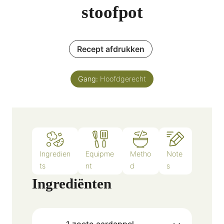
stoofpot
Recept afdrukken
Gang:
Hoofdgerecht
Ingredien
Equipme
Metho
Note
ts
nt
d
s
Ingrediënten
1
zoete aardappel