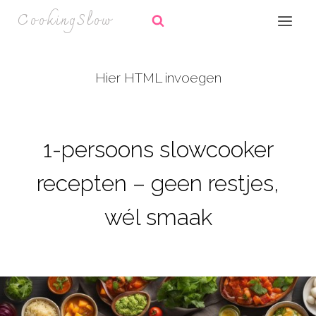
Doorgaan
CookingSlow
naar
inhoud
Hier HTML invoegen
1-persoons slowcooker
recepten – geen restjes,
wél smaak