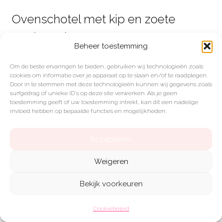
Ovenschotel met kip en zoete
aardappel
Beheer toestemming
Maak een eenvoudige ovenschotel met kip
Om de beste ervaringen te bieden, gebruiken wij technologieën zoals
en zoete aardappel door alles in de
cookies om informatie over je apparaat op te slaan en/of te raadplegen.
Door in te stemmen met deze technologieën kunnen wij gegevens zoals
slowcooker te leggen, wat bouillon toe te
surfgedrag of unieke ID's op deze site verwerken. Als je geen
toestemming geeft of uw toestemming intrekt, kan dit een nadelige
voegen en het geheel te bestrooien met
invloed hebben op bepaalde functies en mogelijkheden.
kruiden. Zet de slowcooker aan en na een
paar uur is je heerlijke maaltijd klaar.
Accepteren
Weigeren
Pittige chili con carne
Bekijk voorkeuren
Bereid een pittige chili con carne door gehakt,
bonen, mais en tomatenblokjes in de
Cookiebeleid
slowcooker te doen. Voeg wat chili kruiden en