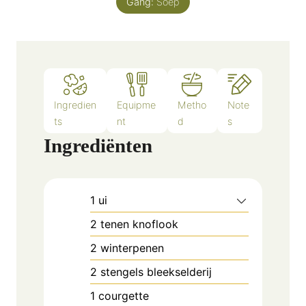
Gang:
Soep
Ingredien
Equipme
Metho
Note
ts
nt
d
s
Ingrediënten
1
ui
2
tenen knoflook
2
winterpenen
2
stengels bleekselderij
1
courgette