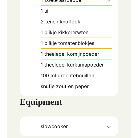
1
ui
2
tenen knoflook
1
blikje kikkererwten
1
blikje tomatenblokjes
1
theelepel
komijnpoeder
1
theelepel
kurkumapoeder
100
ml
groentebouillon
snufje zout en peper
Equipment
slowcooker