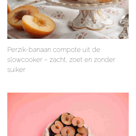
Perzik-banaan compote uit de
slowcooker – zacht, zoet en zonder
suiker