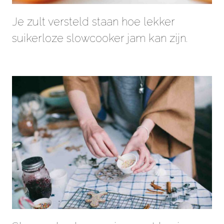
Je zult versteld staan hoe lekker
suikerloze slowcooker jam kan zijn.