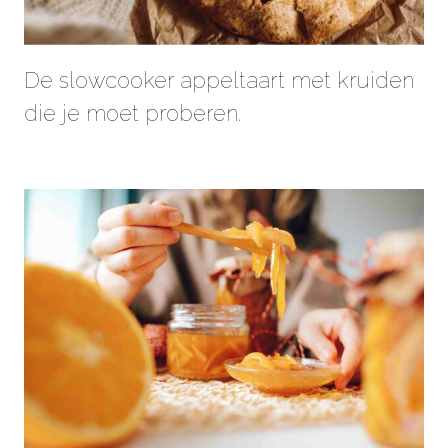
De slowcooker appeltaart met kruiden
die je moet proberen.