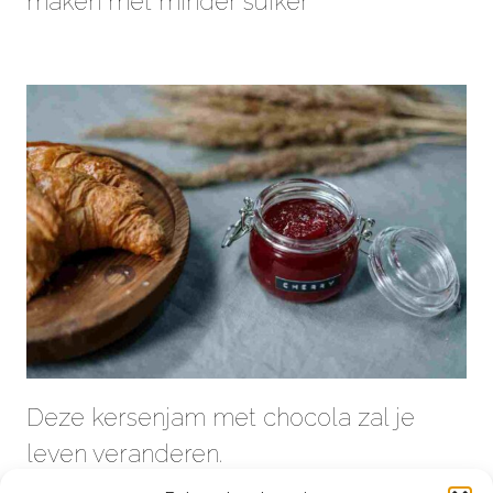
maken met minder suiker
Deze kersenjam met chocola zal je
leven veranderen.