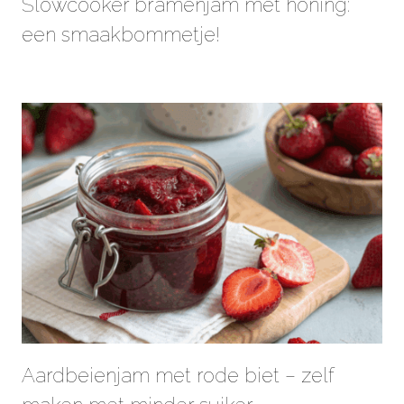
Slowcooker bramenjam met honing:
een smaakbommetje!
Aardbeienjam met rode biet – zelf