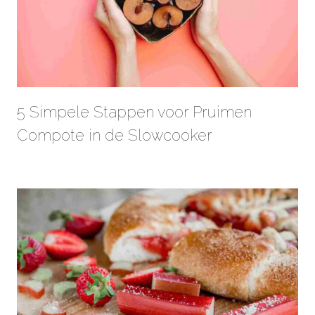
5 Simpele Stappen voor Pruimen
Compote in de Slowcooker