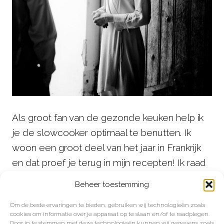
Als groot fan van de gezonde keuken help ik
je de slowcooker optimaal te benutten. Ik
woon een groot deel van het jaar in Frankrijk
en dat proef je terug in mijn recepten! Ik raad
alleen producten aan die ik zelf gebruik en
Beheer toestemming
goed vind, zodat jij altijd de beste keuze
Om de beste ervaringen te bieden, gebruiken wij technologieën zoals
maakt voor jouw keuken.
cookies om informatie over je apparaat op te slaan en/of te raadplegen.
Door in te stemmen met deze technologieën kunnen wij gegevens zoals