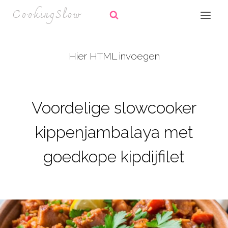
Doorgaan
CookingSlow
naar
inhoud
Hier HTML invoegen
Voordelige slowcooker
kippenjambalaya met
goedkope kipdijfilet