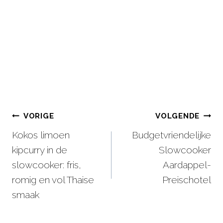
Bericht
VORIGE
VOLGENDE
Kokos limoen
Budgetvriendelijke
navigatie
kipcurry in de
Slowcooker
slowcooker: fris,
Aardappel-
romig en vol Thaise
Preischotel
smaak