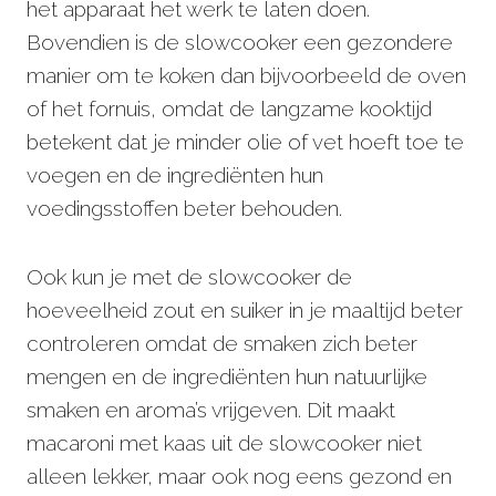
het apparaat het werk te laten doen.
Bovendien is de slowcooker een gezondere
manier om te koken dan bijvoorbeeld de oven
of het fornuis, omdat de langzame kooktijd
betekent dat je minder olie of vet hoeft toe te
voegen en de ingrediënten hun
voedingsstoffen beter behouden.
Ook kun je met de slowcooker de
hoeveelheid zout en suiker in je maaltijd beter
controleren omdat de smaken zich beter
mengen en de ingrediënten hun natuurlijke
smaken en aroma’s vrijgeven. Dit maakt
macaroni met kaas uit de slowcooker niet
alleen lekker, maar ook nog eens gezond en