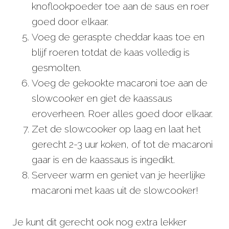
knoflookpoeder toe aan de saus en roer
goed door elkaar.
Voeg de geraspte cheddar kaas toe en
blijf roeren totdat de kaas volledig is
gesmolten.
Voeg de gekookte macaroni toe aan de
slowcooker en giet de kaassaus
eroverheen. Roer alles goed door elkaar.
Zet de slowcooker op laag en laat het
gerecht 2-3 uur koken, of tot de macaroni
gaar is en de kaassaus is ingedikt.
Serveer warm en geniet van je heerlijke
macaroni met kaas uit de slowcooker!
Je kunt dit gerecht ook nog extra lekker