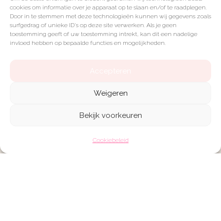
cookies om informatie over je apparaat op te slaan en/of te raadplegen.
Als groot fan van de gezonde keuken help ik
Door in te stemmen met deze technologieën kunnen wij gegevens zoals
je de slowcooker optimaal te benutten. Ik
surfgedrag of unieke ID's op deze site verwerken. Als je geen
toestemming geeft of uw toestemming intrekt, kan dit een nadelige
woon een groot deel van het jaar in Frankrijk
invloed hebben op bepaalde functies en mogelijkheden.
en dat proef je terug in mijn recepten! Ik raad
alleen producten aan die ik zelf gebruik en
Accepteren
goed vind, zodat jij altijd de beste keuze
Weigeren
maakt voor jouw keuken.
Bekijk voorkeuren
Cookiebeleid