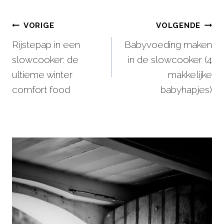
Bericht
VORIGE
VOLGENDE
Rijstepap in een
Babyvoeding maken
navigatie
slowcooker: de
in de slowcooker (4
ultieme winter
makkelijke
comfort food
babyhapjes)