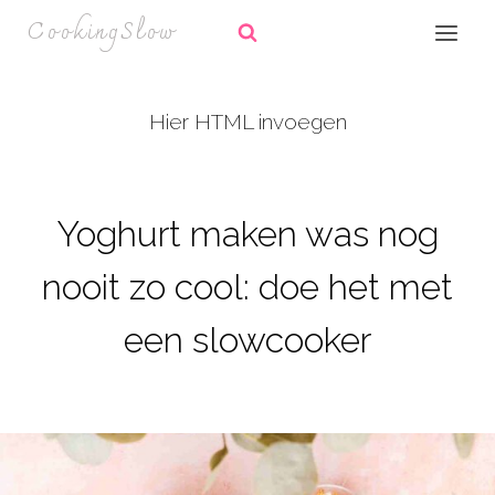
Doorgaan
CookingSlow
naar
inhoud
Hier HTML invoegen
Yoghurt maken was nog
nooit zo cool: doe het met
een slowcooker