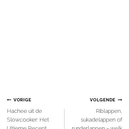
Bericht
VORIGE
VOLGENDE
Hachee uit de
Riblappen,
navigatie
Slowcooker: Het
sukadelappen of
Ultieme Recept
runderlappen – welk