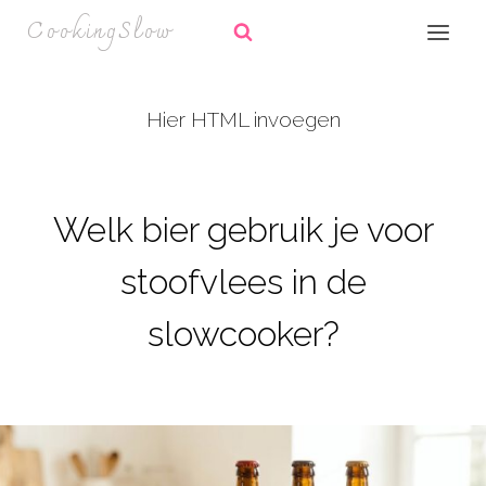
Doorgaan
CookingSlow
naar
inhoud
Hier HTML invoegen
Welk bier gebruik je voor
stoofvlees in de
slowcooker?